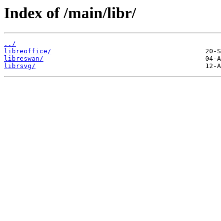
Index of /main/libr/
../
libreoffice/
libreswan/
librsvg/